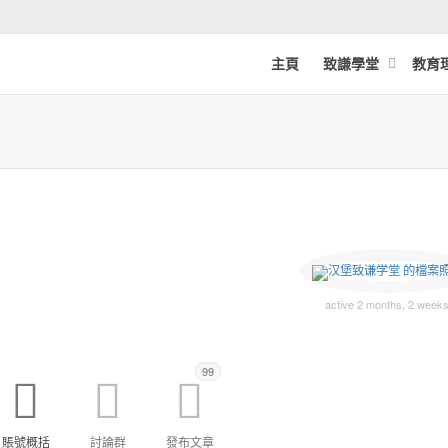
主頁
致謙學堂
教育
active 2 months, 2 wee
99
賬號概括
討論群
發布文章