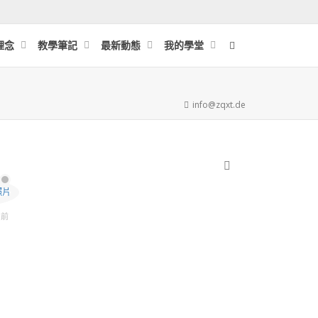
理念
教學筆記
最新動態
我的學堂
info@zqxt.de
SHOW LESS
ks前