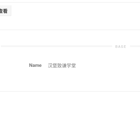
查看
BASE
Name
汉堡致谦学堂