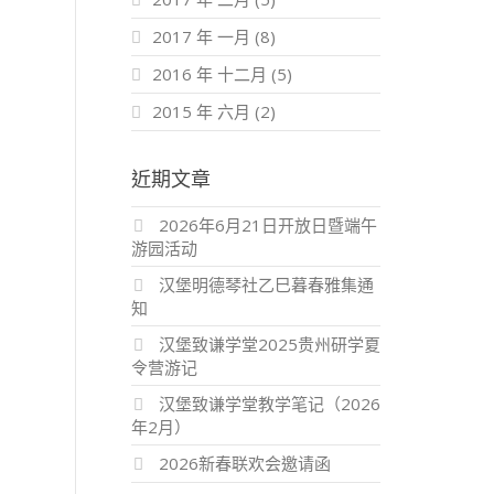
2017 年 一月
(8)
2016 年 十二月
(5)
2015 年 六月
(2)
近期文章
2026年6月21日开放日暨端午
游园活动
汉堡明德琴社乙巳暮春雅集通
知
汉堡致谦学堂2025贵州研学夏
令营游记
汉堡致谦学堂教学笔记（2026
年2月）
2026新春联欢会邀请函