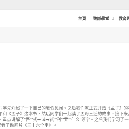
主頁
致謙學堂
教育
同学先介绍了一下自己的暑假见闻。之后我们就正式开始《孟子》的
平和《孟子》这本书，然后同学们一起读了孟母三迁的故事。接下来
讲解了“吾”“式➡️试➡️弑”“利”“乘”“仁义”等字。之后我们学习了
起看了动画片《三十六个字》。