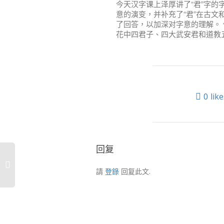
今天汉字课上泽厚讲了“君”字的
意的演变，并补充了“君”在古文
了回答，以加深对字意的理解。
花中四君子、四大武安君和道教
0
like
回复
請
登錄
回复此文.