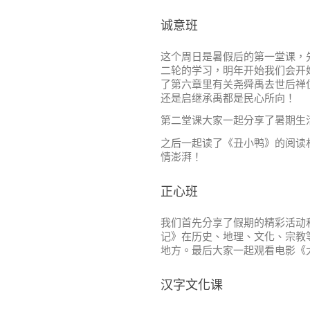
诚意班
这个周日是暑假后的第一堂课，
二轮的学习，明年开始我们会开
了第六章里有关尧舜禹去世后禅
还是启继承禹都是民心所向！
第二堂课大家一起分享了暑期生
之后一起读了《丑小鸭》的阅读
情澎湃！
正心班
我们首先分享了假期的精彩活动
记》在历史、地理、文化、宗教
地方。最后大家一起观看电影《
汉字文化课