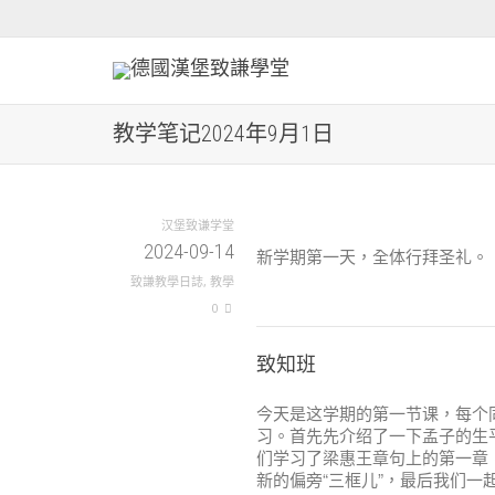
教学笔记2024年9月1日
汉堡致谦学堂
2024-09-14
新学期第一天，全体行拜圣礼。
致謙教學日誌
,
教學
0
致知班
今天是这学期的第一节课，每个
习。首先先介绍了一下孟子的生
们学习了梁惠王章句上的第一章，重点
新的偏旁“三框儿”，最后我们一