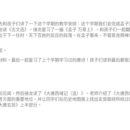
先和孩子们讲了一下这个学期的教学安排：这个学期我们会完成孟子
始读《古文选》。接龙复习了一遍《孟子 万章上》。和孩子们一起
位于下一任时，天下百姓的反应的段落。在孟子看来，不管是尧舜禅
活。
材料，最后一起复习了上个学期学习过的唐诗！孩子们读到最后都很
和见闻，然后接龙读了《大唐西域记（选）》。老师介绍了《大唐西
等方面的重要地位，并让同学们在历史地图册上找出玄奘取经所经过
大唐玄奘》上半部分。