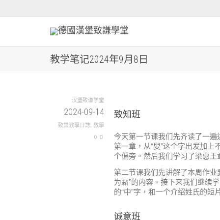
教学笔记2024年9月8日
汉堡致谦学堂
2024-09-14
致知班
致謙教學日誌
,
教學
今天第一节课我们先齐读了一遍
0
第一章，从“叟”这个字出发加上不同
个偏旁。然后我们学习了梁惠王章句
第二节课我们先讲解了本周作业要写的
为霜”的内容。接下来我们继续学
的“中”字，和一个介绍姓氏的短
诚意班