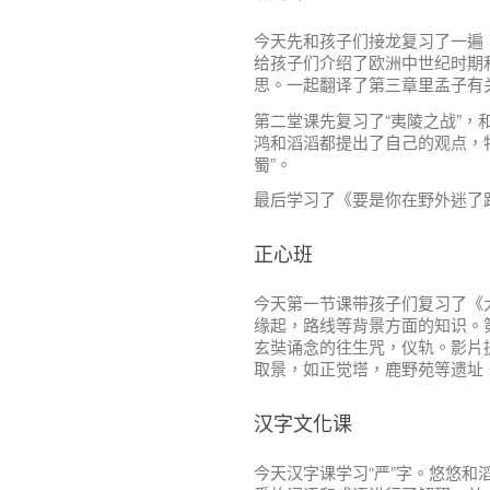
今天先和孩子们接龙复习了一遍
给孩子们介绍了欧洲中世纪时期和
思。一起翻译了第三章里孟子有
第二堂课先复习了“夷陵之战”
鸿和滔滔都提出了自己的观点，特
蜀”。
最后学习了《要是你在野外迷了
正心班
今天第一节课带孩子们复习了《
缘起，路线等背景方面的知识。
玄奘诵念的往生咒，仪轨。影片
取景，如正觉塔，鹿野苑等遗址
汉字文化课
今天汉字课学习“严”字。悠悠和