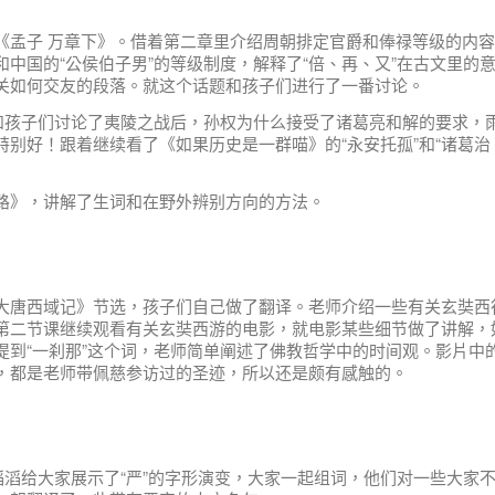
《孟子 万章下》。借着第二章里介绍周朝排定官爵和俸禄等级的内
中国的“公侯伯子男”的等级制度，解释了“倍、再、又”在古文里的
关如何交友的段落。就这个话题和孩子们进行了一番讨论。
，和孩子们讨论了夷陵之战后，孙权为什么接受了诸葛亮和解的要求，
别好！跟着继续看了《如果历史是一群喵》的“永安托孤”和“诸葛治
路》，讲解了生词和在野外辨别方向的方法。
大唐西域记》节选，孩子们自己做了翻译。老师介绍一些有关玄奘西
第二节课继续观看有关玄奘西游的电影，就电影某些细节做了讲解，
提到“一刹那”这个词，老师简单阐述了佛教哲学中的时间观。影片中
，都是老师带佩慈参访过的圣迹，所以还是颇有感触的。
滔滔给大家展示了“严”的字形演变，大家一起组词，他们对一些大家