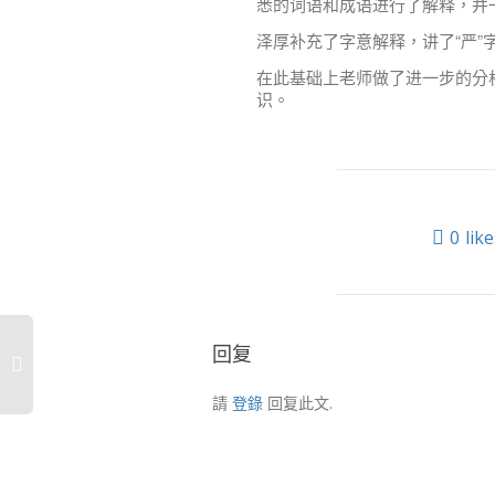
悉的词语和成语进行了解释，并
泽厚补充了字意解释，讲了“严
在此基础上老师做了进一步的分
识。
0
like
回复
請
登錄
回复此文.