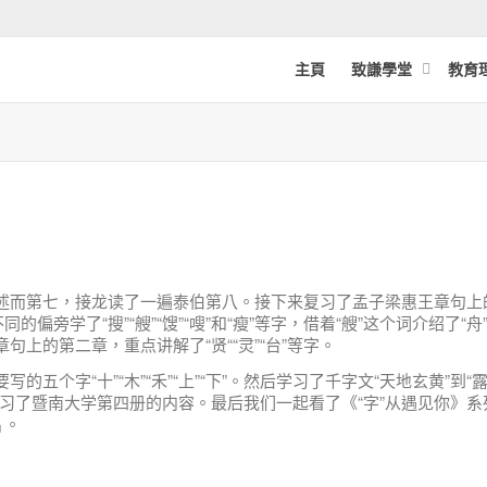
主頁
致謙學堂
教育
述而第七，接龙读了一遍泰伯第八。接下来复习了孟子梁惠王章句上
的偏旁学了“搜”“艘”“馊”“嗖”和“瘦”等字，借着“艘”这个词介绍了“舟
上的第二章，重点讲解了“贤““灵”“台”等字。
五个字“十”“木”“禾”“上”“下”。然后学习了千字文“天地玄黄”到“
习了暨南大学第四册的内容。最后我们一起看了《“字”从遇见你》系
片。