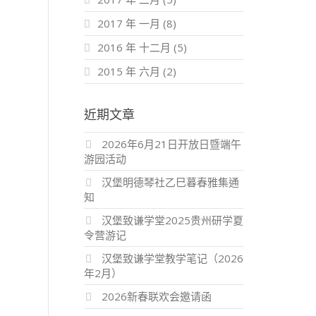
2017 年 一月
(8)
2016 年 十二月
(5)
2015 年 六月
(2)
近期文章
2026年6月21日开放日暨端午
游园活动
汉堡明德琴社乙巳暮春雅集通
知
汉堡致谦学堂2025贵州研学夏
令营游记
汉堡致谦学堂教学笔记（2026
年2月）
2026新春联欢会邀请函