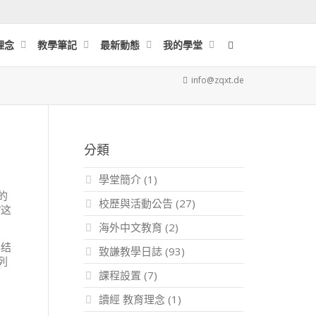
理念
教學筆記
最新動態
我的學堂
info@zqxt.de
分類
學堂簡介
(1)
的
校歷與活動公告
(27)
”这
海外中文教育
(2)
露结
致謙教學日誌
(93)
列
課程設置
(7)
讀經 教育理念
(1)