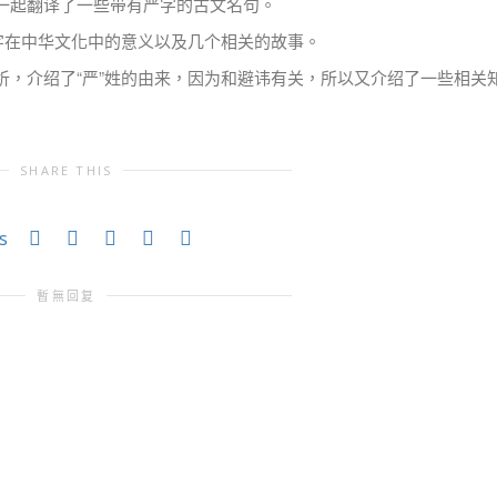
一起翻译了一些带有严字的古文名句。
”字在中华文化中的意义以及几个相关的故事。
析，介绍了“严”姓的由来，因为和避讳有关，所以又介绍了一些相关
SHARE THIS
s
暫無回复